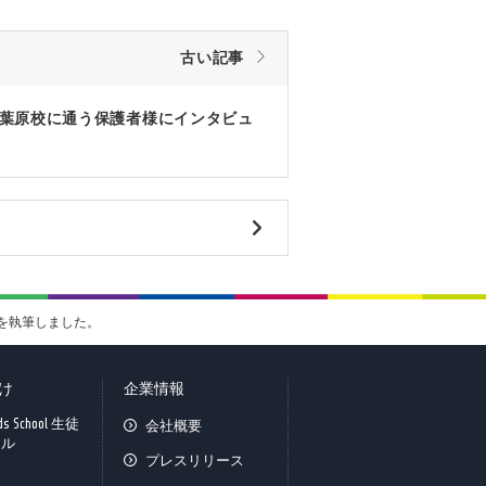
古い記事
chool 秋葉原校に通う保護者様にインタビュ
載を執筆しました。
け
企業情報
ids School 生徒
会社概要
タル
プレスリリース