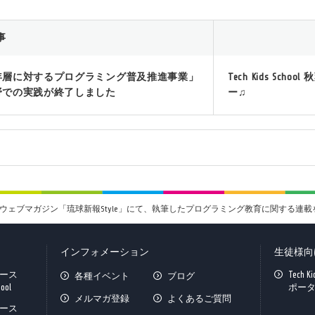
事
年層に対するプログラミング普及推進事業」
Tech Kids S
野での実践が終了しました
ー♫
ウェブマガジン「琉球新報Style」にて、執筆したプログラミング教育に関する連
インフォメーション
生徒様向
ース
Tech K
各種イベント
ブログ
hool
ポー
メルマガ登録
よくあるご質問
ース