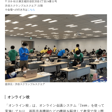
〒150-6121東京都渋谷区渋谷2丁目24番12号
渋谷スクランブルスクエア 21階
※会場への行き方は
こちら
提供元：渋谷スクランブルスクエア
オンライン校
「オンライン校」は、オンライン会議システム「Zoom」を使って
実施しており、画面共有機能などの機能を駆使して教室で学ぶ際