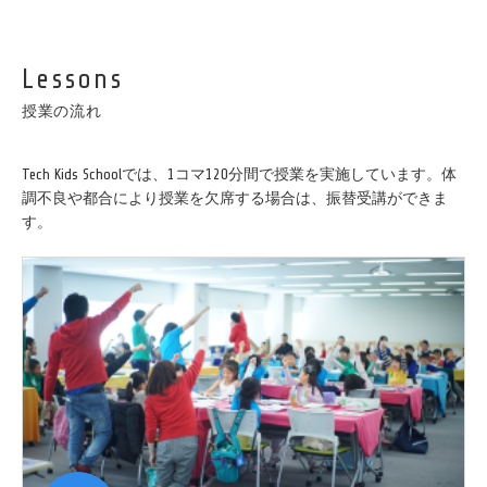
インスキルも身につけていきます。授業では、プロも使用し
ているAdobeのクリエイターツール（IllustratorやPhotoshop、XD
等）を用いて作品のデザインクオリティを上げていきます。
Lessons
自分の好きな作品をつくるだけでなく、使う人の立場に立っ
授業の流れ
た作品づくりができるようになることを目指します。
Tech Kids Schoolでは、1コマ120分間で授業を実施しています。体
調不良や都合により授業を欠席する場合は、振替受講ができま
す。
プレゼンテーション講座では、社会に対して積極的に働きか
ける姿勢と、人前で話すことに物怖じしない舞台度胸を養い
ます。半年に一度の成果発表会では、他の生徒や保護者様の
前でプレゼンテーションをする機会を設けています。