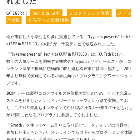
れました
CATEGORY :
Tech Kids CAMP
プログラミング教育
メディ
ア掲載
公教育への貢献活動
松戸市在住の小学生を対象に実施している「”Cygames presents” Tech Kid
s CAMP in MATSUDO」の様子が、千葉テレビで放送されました。
「
”Cygames presents” Tech Kids CAMP in MATSUDO
」は、CA Tech Kidsと、
数々の人気ゲームを開発する株式会社Cygames(サイゲームス）が、コ
ンテンツ産業の振興に積極的に取り組む松戸市に賛同・協力し、2018
年より無料で実施している小学生向けのプログラミングワークショッ
プです。
2020年からは新型コロナウイルス感染拡大防止のため、ビデオ会議シ
ステムを利用したオンラインワークショップという形で実施してお
り、この2021年夏もオンラインで約120名の小学4〜6年生の子どもたち
が4日間にわたるプログラムに参加してくれました。
「Scratch」を使ってゲーム作りに取り組むワークショップの内容や、
参加した子どもたちが、オンラインでも自宅からプログラミング体験
を楽しむ様子が、千葉テレビにて紹介されました。