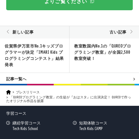
よりご覧ください
新しい記事
古い記事
佐賀県伊万里市No.1キッズプロ
教室数国内No.1の「QUREOプロ
グラマーが決定「IMARI Kids プ
グラミング教室」が全国2,500
ログラミングコンテスト」結果
教室突破！
発表
記事一覧へ
プレスリリース
「QUREOプログラミング教室」の生徒が『おはスタ』に出演決定！ QUREOで作っ
たオリジナル作品を披露
学習コース
継続学習コース
短期体験コース
Tech Kids School
Tech Kids CAMP