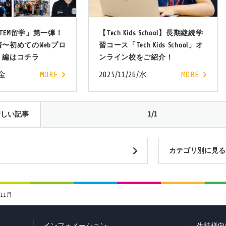
TEM留学」第一弾！
【Tech Kids School】長期継続学
〜初めてのWebプロ
習コース「Tech Kids School」オ
」編はコチラ
ンライン校をご紹介！
/金
MORE
2025/11/26/水
MORE
新しい記事
1/1
カテゴリ別に見る
年11月
インフォメーション
生徒様向