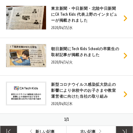
東京新聞・中日新聞・北陸中日新聞
にCA Tech Kids 代表上野のインタビュ
ーが掲載されました
2020/04/15/水
朝日新聞にTech Kids Schoolの卒業生の
取材記事が掲載されました
2020/04/14/火
新型コロナウイルス感染拡大防止の
影響により休校中のお子さまや教室
運営者に向けた当社の取り組み
2020/04/02/木
1/1
新しい記事
古い記事