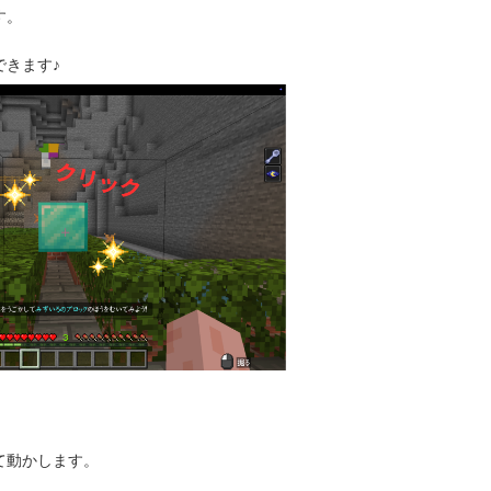
す。
きます♪
て動かします。