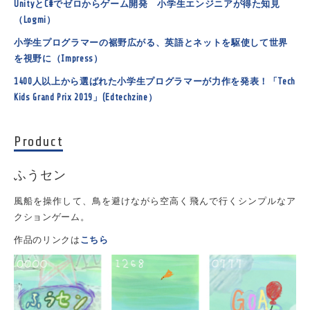
UnityとC#でゼロからゲーム開発 小学生エンジニアが得た知見
（Logmi）
小学生プログラマーの裾野広がる、英語とネットを駆使して世界
を視野に（Impress）
1400人以上から選ばれた小学生プログラマーが力作を発表！「Tech
Kids Grand Prix 2019」(Edtechzine）
Product
ふうセン
風船を操作して、鳥を避けながら空高く飛んで行くシンプルなア
クションゲーム。
作品のリンクは
こちら