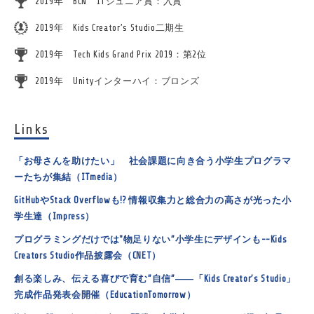
2019年 BCN ITジュニア賞：入賞
2019年 Kids Creator’s Studio二期生
2019年 Tech Kids Grand Prix 2019：第2位
2019年 Unityインターハイ：ブロンズ
Links
「お母さんを助けたい」 社会課題に向き合う小学生プログラマ
ーたちが集結（ITmedia）
GitHubやStack Overflowも!? 情報収集力と総合力の高さが光った小
学生達（Impress）
プログラミングだけでは"物足りない”小学生にデザインも--Kids
Creators Studio作品披露会（CNET）
創る楽しみ、伝える喜びで育む”自信”――「Kids Creator’s Studio」
完成作品発表会開催（EducationTomorrow）