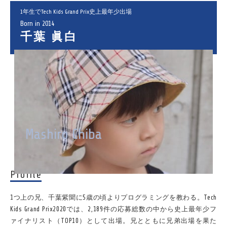
1年生でTech Kids Grand Prix史上最年少出場
Born in 2014
千葉 眞白
Mashiro Chiba
Profile
1つ上の兄、千葉紫聞に5歳の頃よりプログラミングを教わる。Tech
Kids Grand Prix2020では、2,189件の応募総数の中から史上最年少フ
ァイナリスト（TOP10）として出場。兄とともに兄弟出場を果た