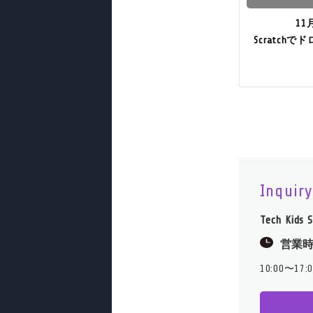
1
Scratch
Inquir
Tech Kid
営業
10:00〜17