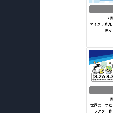
2
マイクラ氷鬼
鬼か
8
世界に一つだ
ラクター作