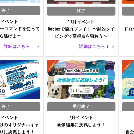
終了
終了
月イベント
11月イベント
 〜コマンドを使って
Robloxで協力プレイ！ 〜射的タイ
ドロ
ら逃げよ〜
ピングで高得点を狙おう〜
詳細はこちら！ ＞
詳細はこちら！ ＞
終了
受付終了
月イベント
7月イベント
けのオリジナルキャ
画像編集に挑戦しよう！
りに挑戦しよう！
~自