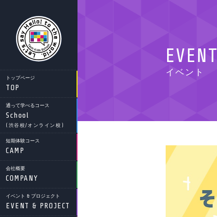
EVEN
イベント
トップページ
TOP
通って学べるコース
School
(渋谷校/オンライン校)
短期体験コース
CAMP
会社概要
COMPANY
イベント & プロジェクト
EVENT & PROJECT