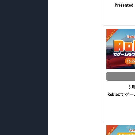
Present
5
Robloxでゲ