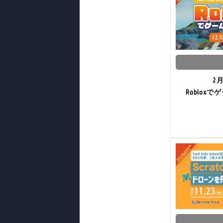
2
Roblox