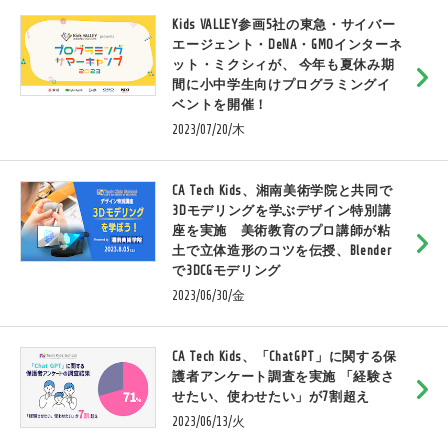
Kids VALLEY参画5社の東急・サイバー
エージェント・DeNA・GMOインターネ
ット・ミクシィが、 今年も夏休み期
間に小中学生向けプログラミングイ
ベントを開催！
2023/07/20/木
CA Tech Kids、湘南美術学院と共同で
3Dモデリングを学ぶデザイン特別講
座を実施 美術教育のプロ講師が粘
土で立体造形のコツを伝授、Blender
で3DCGモデリング
2023/06/30/金
CA Tech Kids、「ChatGPT」に関する保
護者アンケート調査を実施 「経験さ
せたい、使わせたい」が7割超え
2023/06/13/火