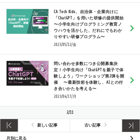
CA Tech Kids、自治体・企業向けに
「ChatGPT」を用いた研修の提供開始
〜小学生向けプログラミング教育ノ
ウハウを活かした、だれにでもわか
りやすい研修プログラム〜
2023/05/12/金
問い合わせ多数につき公開募集決
定！小学生向け「ChatGPTを親子で体
験しよう」ワークショップ第2弾を開
催 〜最新技術を体験し、AIとの付
き合いかたを考える〜
2023/04/17/月
2/11
新しい記事
古い記事
月別に見る