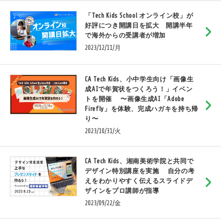
「Tech Kids School オンライン校」が
好評につき開講日を拡大 開講半年
で海外からの受講者が増加
2023/12/11/月
CA Tech Kids、小中学生向け「画像生
成AIで年賀状をつくろう！」イベン
トを開催 〜画像生成AI「Adobe
Firefly」を体験、完成ハガキを持ち帰
り〜
2023/10/31/火
CA Tech Kids、湘南美術学院と共同で
デザイン特別講座を実施 自分の考
えをわかりやすく伝えるスライドデ
ザインをプロ講師が指導
2023/09/22/金