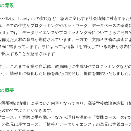
みの背景
ーバル化、Society 5.0の実現など、急速に変化する社会情勢に対応す
れ、全ての生徒がプログラミングやネットワーク、データベースの基礎
報Ⅱ」では、データサイエンスやプログラミング等についてさらに発展
ね備えた人材の育成が期待されています。一方で、文部科学省の調査に
14%に留まっています。県によっては情報Ⅱを開設している高校が県内
が拡大することが懸念されます
対し、これまで企業や自治体、教員向けに生成AIやプログラミングなどの
かし、情報Ⅱに特化した研修を新たに開発し、提供を開始いたしました
みの概要
指導要領の情報Ⅱに基づいた内容となっており、高等学校教諭免許状（
を改めて学ぶことができます。
学コース」と実際に手を動かしながら理解を深める「実践コース」の2
」の単元は座学コース、「情報とデータサイエンス」の単元は実践コー