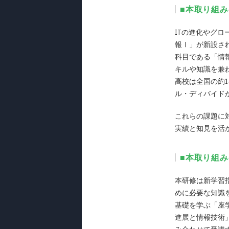
■本取り組
ITの進化やグロ
報Ⅰ」が新設さ
科目である「情
キルや知識を兼
高校は全国の約
ル・ディバイド
これらの課題に
実績と知見を活
■本取り組
本研修は新学習
めに必要な知識
基礎を学ぶ「座
進展と情報技術