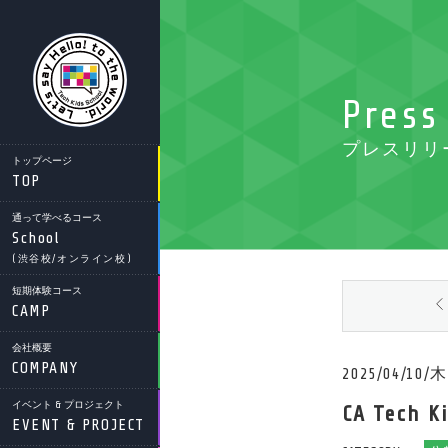
Press
プレスリリ
トップページ
TOP
通って学べるコース
School
(渋谷校/オンライン校)
短期体験コース
CAMP
会社概要
COMPANY
2025/04/10/木
イベント & プロジェクト
CA Te
EVENT & PROJECT