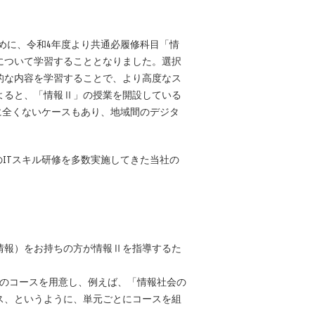
るために、令和4年度より共通必履修科目「情
について学習することとなりました。選択
的な内容を学習することで、より高度なス
よると、「情報Ⅱ」の授業を開設している
に全くないケースもあり、地域間のデジタ
ITスキル研修を多数実施してきた当社の
。
情報）をお持ちの方が情報Ⅱを指導するた
つのコースを用意し、例えば、「情報社会の
ス、というように、単元ごとにコースを組