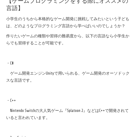
【ゲームプログラミングをする際にオススメの
言語】
小学生のうちから本格的なゲーム開発に挑戦してみたいという子ども
は、どのようなプログラミング言語から学べばいいのでしょうか？
作りたいゲームの種類や習得の難易度から、以下の言語なら小学生か
らでも習得することが可能です。
・
C#
ゲーム開発エンジン
Unity
で用いられる、ゲーム開発のオーソドック
スな言語です。
・
C++
Nintendo Switch
の大人気ゲーム『
Splatoon 2
』などは
C++
で開発されて
いると言われています。