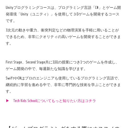
Unity
プログラミングコースは、プログラミング言語「
C#
」とゲーム開
発環境「
Unity
（ユニティ）」を使用して３
D
ゲームを開発するコース
です。
3
次元の動きや重力、衝突判定などの物理演算を手軽に用いることが
できるため、非常にクオリティの高いゲームを開発することができま
す。
First Stage
、
Second Stage
共に
1
回の授業につき
1
つのゲームを作成し、
ゲーム開発の中で、毎週新たな知識を学びます。
Swift
や
C#
はプロのエンジニアも使用しているプログラミング言語で、
継続的に学習を進める中で、非常に専門的な技術を学ぶことができま
す。
▶︎ Tech Kids Schoolについてもっと知りたい方はコチラ