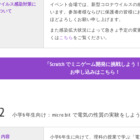
ウイルス感染対策に
イベント会場では、新型コロナウイルスの
ついて
います。参加者様ならびに保護者の皆様に
ほどよろしくお願い申し上げます。
また感染拡大状況によって急きょ予定の変
くは
こちら
をご覧ください。
「Scratch でミニゲーム開発に挑戦しよう
お申し込みはこちら！
2
小学6年生向け：micro:bit で電気の性質の実験をしよ
内容
小学6年生に向けて、理科の授業で学ぶ「