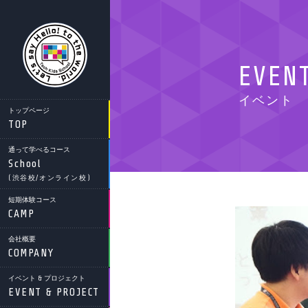
EVEN
イベント
トップページ
TOP
通って学べるコース
School
(渋谷校/オンライン校)
短期体験コース
CAMP
会社概要
COMPANY
イベント & プロジェクト
EVENT & PROJECT