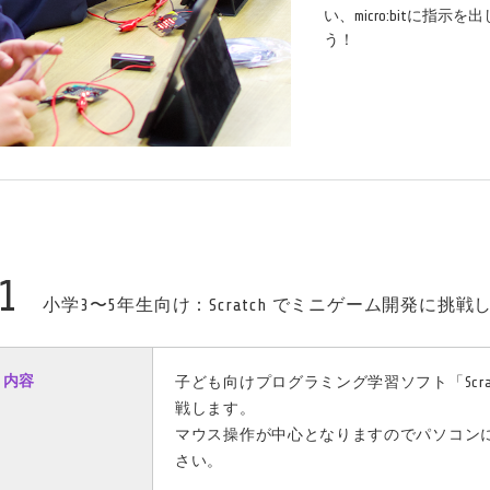
い、micro:bitに指
う！
1
小学3〜5年生向け：Scratch でミニゲーム開発に挑戦
内容
子ども向けプログラミング学習ソフト「Scr
戦します。
マウス操作が中心となりますのでパソコン
さい。