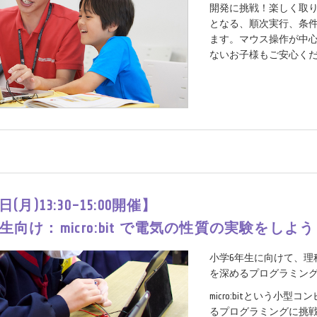
開発に挑戦！楽しく取
となる、順次実行、条
ます。マウス操作が中
ないお子様もご安心く
日(月)13:30-15:00開催】
生向け：micro:bit で電気の性質の実験をしよ
小学6年生に向けて、理
を深めるプログラミン
micro:bitという小
るプログラミングに挑