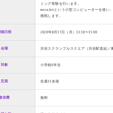
ミング実験を行います。
micro:bitという小型コンピューターを
挑戦します。
開催日程
2020年8月17日（月）13:30〜15:00
会場
渋谷スクランブルスクエア（渋谷駅直結／東京
対象
小学校6年生
定員
先着15名様
参加費
無料