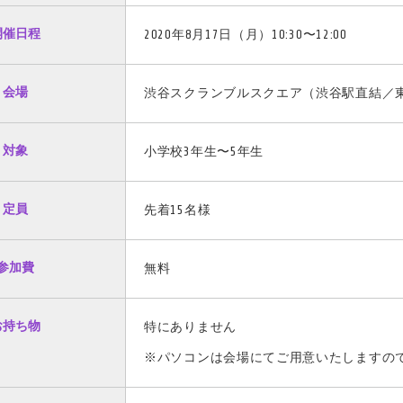
開催日程
2020年8月17日（月）10:30〜12:00
会場
渋谷スクランブルスクエア（渋谷駅直結／東京
対象
小学校3年生〜5年生
定員
先着15名様
参加費
無料
お持ち物
特にありません
※パソコンは会場にてご用意いたしますの