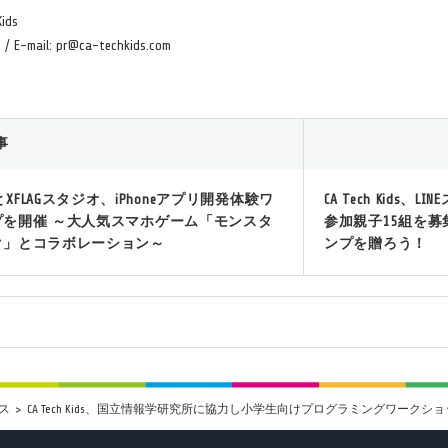
ids
 / E-mail: pr@ca-techkids.com
事
KidsとXFLAGスタジオ、iPhoneアプリ開発体験ワ
CA Tech Kid
プを開催 ～大人気スマホゲーム「モンスタ
参加親子15組を募
ク」とコラボレーション～
ンプを贈ろう！
ス
CA Tech Kids、国立情報学研究所に協力し小学生向けプログラミングワークシ