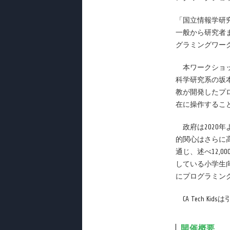
「国立情報学研
一般から研究者ま
グラミングワー
本ワークショッ
科学研究系の坂
教が開発したプ
在に操作するこ
政府は2020
的関心はさらに高
通じ、述べ12,
している小学生向け
にプログラミン
CA Tech 
開催概要