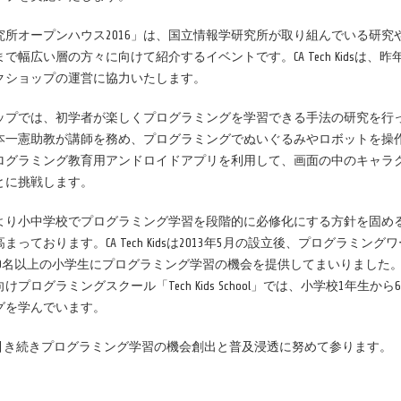
究所オープンハウス2016」は、国立情報学研究所が取り組んでいる研
で幅広い層の方々に向けて紹介するイベントです。CA Tech Kidsは
クショップの運営に協力いたします。
プでは、初学者が楽しくプログラミングを学習できる手法の研究を行っ
本一憲助教が講師を務め、プログラミングでぬいぐるみやロボットを操
ログラミング教育用アンドロイドアプリを利用して、画面の中のキャラ
とに挑戦します。
年より小中学校でプログラミング学習を段階的に必修化にする方針を固め
まっております。CA Tech Kidsは2013年5月の設立後、プログラミ
000名以上の小学生にプログラミング学習の機会を提供してまいりました
プログラミングスクール「Tech Kids School」では、小学校1年生
グを学んでいます。
Kidsは引き続きプログラミング学習の機会創出と普及浸透に努めて参ります。