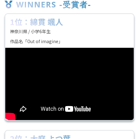
WINNERS -受賞者-
1位：綿貫 颯人
神奈川県 / 小学6年生
作品名「Out of imagine」
2位：大庭 よつ葉