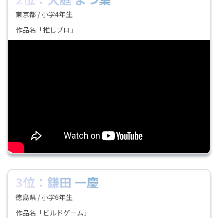
東京都 / 小学4年生
作品名「推しブロ」
3位：鎌田 一慶
徳島県 / 小学6年生
作品名「ビルドゲーム」