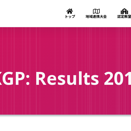
トップ
地域連携大会
認定教
KGP:
Results 20