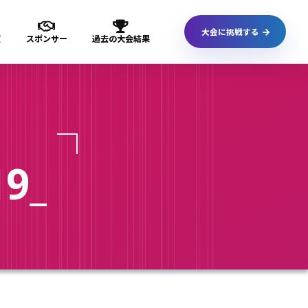
大会に挑戦する
室
スポンサー
過去の大会結果
19
_