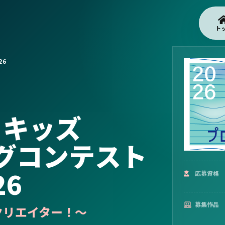
ト
26
まキッズ
グコンテスト
26
応募資格
募集作品
クリエイター！〜